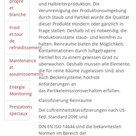
propre
und Halbleiterproduktion. Die
et
Verunreinigung der Produktionsumgebung
blanche
durch Staub und Partikel würde die Qualität
dieser Produkte mindern oder gänzlich in
Froid
Frage stellen. Deshalb ist es notwendig, die
et tour
Produktionsstätte staub- und keimfrei zu
de
halten. Reinräume bieten die Möglichkeit,
refroidissement
Kontaminationen durch luftgetragene
Partikel bis zu einem gewissen Grad zu
Maintenance
überwachen. Deshalb müssen alle Elemente,
et
die für reine Räume zugelassen sind, also
assainissements
auch Deckensysteme, höchste
Anforderungen an
Energie
das Partikelemissionsverhalten erfüllen.
Monitoring
Klassifizierung Reinräume
Prestations
Die Luftreinheitsklassiﬁzierungen nach US-
speciaux
Fed. Standard 209E und
DIN EN ISO 14644 sind die bekanntesten
Normen im Bereich der