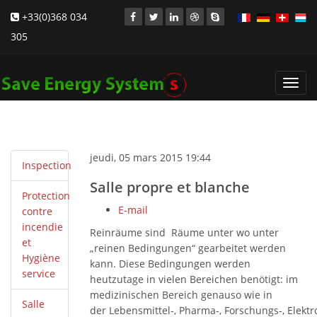
+33(0)368 034
305
Toggl
navig
jeudi, 05 mars 2015 19:44
Inspection
Salle propre et blanche
Protection
E-mail
contre
incendie
Reinräume sind Räume unter wo unter
et
„reinen Bedingungen“ gearbeitet werden
Hygiène
kann. Diese Bedingungen werden
service
heutzutage in vielen Bereichen benötigt: im
medizinischen Bereich genauso wie in
Salle
der Lebensmittel-, Pharma-, Forschungs-, Elektr