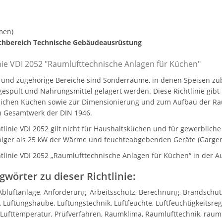
men)
chbereich Technische Gebäudeausrüstung
inie VDI 2052 "Raumlufttechnische Anlagen für Küchen"
und zugehörige Bereiche sind Sonderräume, in denen Speisen zu
gespült und Nahrungsmittel gelagert werden. Diese Richtlinie gib
ichen Küchen sowie zur Dimensionierung und zum Aufbau der Raum
 Gesamtwerk der DIN 1946.
htlinie VDI 2052 gilt nicht für Haushaltsküchen und für gewerblic
iger als 25 kW der Wärme und feuchteabgebenden Geräte (Garger
htlinie VDI 2052 „Raumlufttechnische Anlagen für Küchen“ in der Au
gwörter zu dieser Richtlinie:
 Abluftanlage, Anforderung, Arbeitsschutz, Berechnung, Brandschut
, Lüftungshaube, Lüftungstechnik, Luftfeuchte, Luftfeuchtigkeitsreg
 Lufttemperatur, Prüfverfahren, Raumklima, Raumlufttechnik, raum