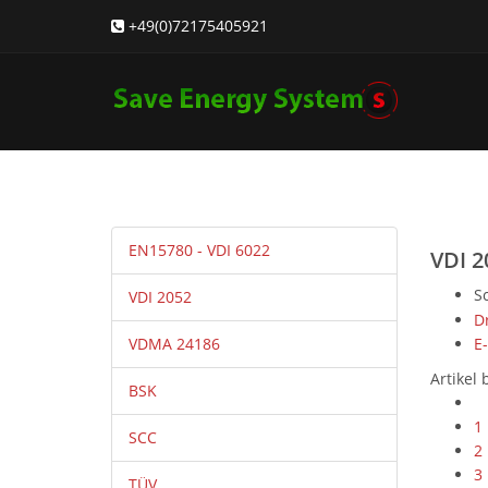
+49(0)72175405921
EN15780 - VDI 6022
VDI 2
S
VDI 2052
D
VDMA 24186
E
Artikel
BSK
1
SCC
2
3
TÜV