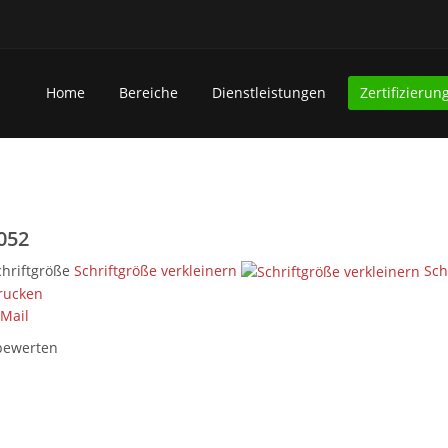
Home
Bereiche
Dienstleistungen
Zertifizierun
052
chriftgröße
Schriftgröße verkleinern
Sch
rucken
-Mail
 bewerten