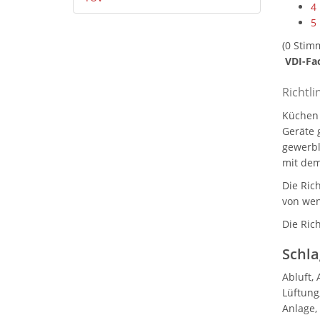
4
5
(0 Stim
VDI-Fa
Richtl
Küchen 
Geräte 
gewerbl
mit dem
Die Ric
von wen
Die Ric
Schla
Abluft,
Lüftung
Anlage,