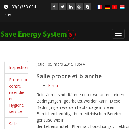
+33(0)368 034
305
Toggl
navig
jeudi, 05 mars 2015 19:44
Inspection
Salle propre et blanche
Protection
E-mail
contre
incendie
Reinräume sind Räume unter wo unter „reinen
et
Bedingungen“ gearbeitet werden kann. Diese
Hygiène
Bedingungen werden heutzutage in vielen
service
Bereichen benötigt: im medizinischen Bereich
genauso wie in
Salle
der Lebensmittel-, Pharma-, Forschungs-, Elektro