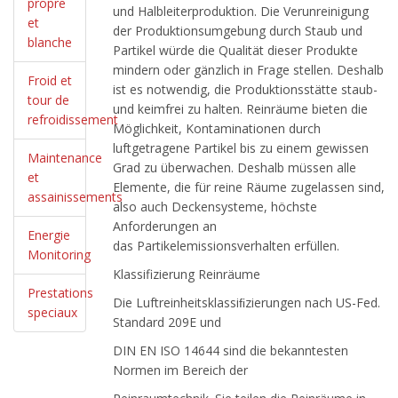
propre
und Halbleiterproduktion. Die Verunreinigung
et
der Produktionsumgebung durch Staub und
blanche
Partikel würde die Qualität dieser Produkte
mindern oder gänzlich in Frage stellen. Deshalb
Froid et
ist es notwendig, die Produktionsstätte staub-
tour de
und keimfrei zu halten. Reinräume bieten die
refroidissement
Möglichkeit, Kontaminationen durch
luftgetragene Partikel bis zu einem gewissen
Maintenance
Grad zu überwachen. Deshalb müssen alle
et
Elemente, die für reine Räume zugelassen sind,
assainissements
also auch Deckensysteme, höchste
Anforderungen an
Energie
das Partikelemissionsverhalten erfüllen.
Monitoring
Klassifizierung Reinräume
Prestations
Die Luftreinheitsklassiﬁzierungen nach US-Fed.
speciaux
Standard 209E und
DIN EN ISO 14644 sind die bekanntesten
Normen im Bereich der